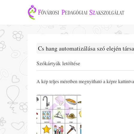
Cs hang automatizálása szó elején társa
Szókártyák letöltése
A kép teljes méretben megnyitható a képre kattintv