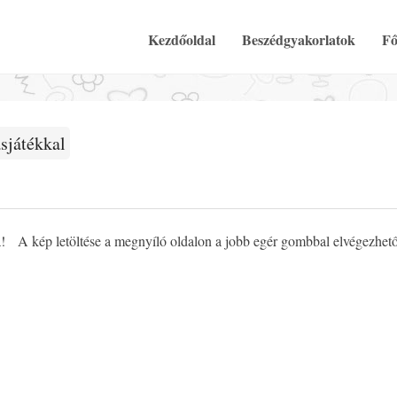
Elsődleges Menü
Tovább a tartalomra
Kezdőoldal
Beszédgyakorlatok
Fő
sjátékkal
a! A kép letöltése a megnyíló oldalon a jobb egér gombbal elvégezhet