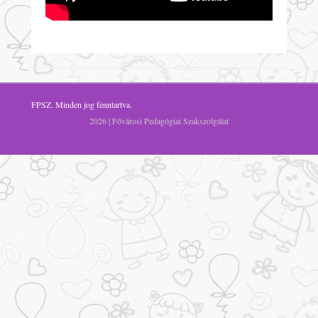
FPSZ
. Minden jog fenntartva.
2026 | Fővárosi Pedagógiai Szakszolgálat