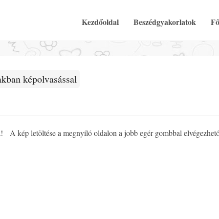
Elsődleges Menü
Tovább a tartalomra
Kezdőoldal
Beszédgyakorlatok
Fő
akban képolvasással
a! A kép letöltése a megnyíló oldalon a jobb egér gombbal elvégezhet