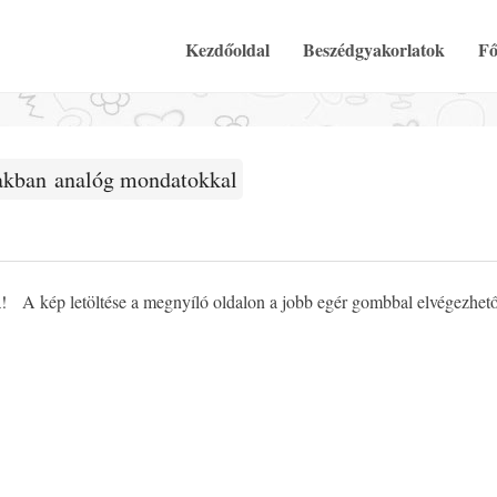
Elsődleges Menü
Tovább a tartalomra
Kezdőoldal
Beszédgyakorlatok
Fő
akban analóg mondatokkal
a! A kép letöltése a megnyíló oldalon a jobb egér gombbal elvégezhet