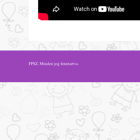
FPSZ
. Minden jog fenntartva.