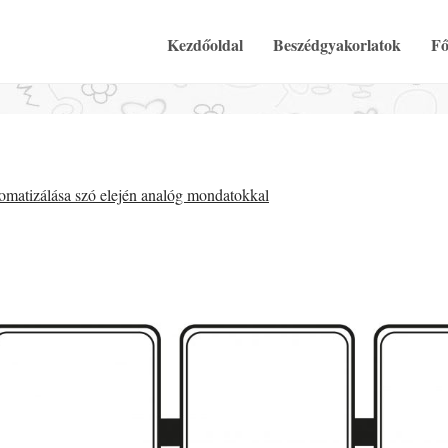
Elsődleges Menü
Tovább a tartalomra
Kezdőoldal
Beszédgyakorlatok
Fő
omatizálása szó elején analóg mondatokkal