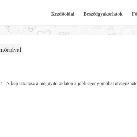
Elsődleges Menü
Tovább a tartalomra
Kezdőoldal
Beszédgyakorlatok
Fő
móriával
a! A kép letöltése a megnyíló oldalon a jobb egér gombbal elvégezhet