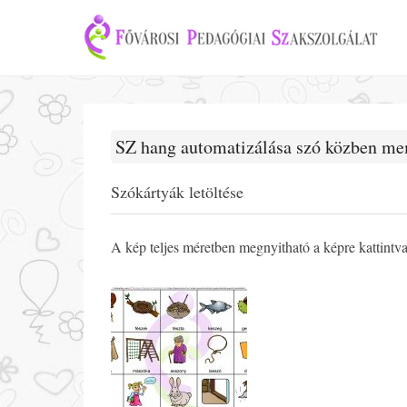
SZ hang automatizálása szó közben me
Szókártyák letöltése
A kép teljes méretben megnyitható a képre kattintv