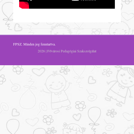
FPSZ
. Minden jog fenntartva.
2026 | Fővárosi Pedagógiai Szakszolgálat