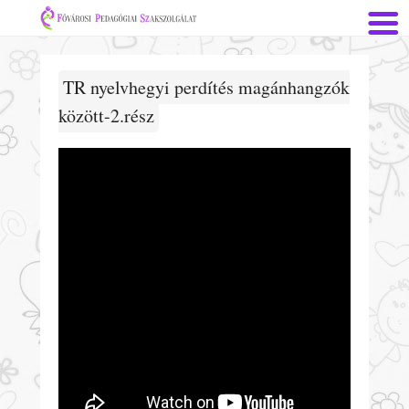
TR nyelvhegyi perdítés magánhangzók
között-2.rész