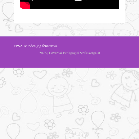
FPSZ
. Minden jog fenntartva.
2026 | Fővárosi Pedagógiai Szakszolgálat