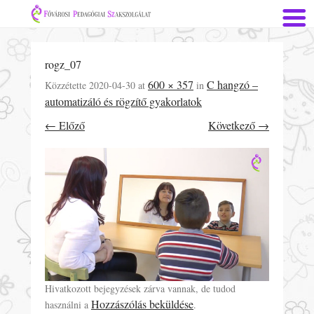
rogz_07
600 × 357
C hangzó –
Közzétette
2020-04-30
at
in
automatizáló és rögzítő gyakorlatok
← Előző
Következő →
Hivatkozott bejegyzések zárva vannak, de tudod
Hozzászólás beküldése
használni a
.