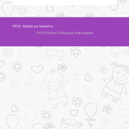
FPSZ
. Minden jog fenntartva.
2026 | Fővárosi Pedagógiai Szakszolgálat