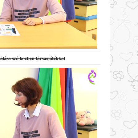
álása szó közben társasjátékkal