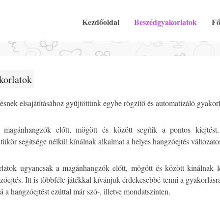
Elsődleges Menü
Tovább a tartalomra
Kezdőoldal
Beszédgyakorlatok
Fő
korlatok
ésnek elsajátításához gyűjtöttünk egybe rögzítő és automatizáló gyakorl
 magánhangzók előtt, mögött és között segítik a pontos kiejtést
 tükör segítsége nélkül kínálnak alkalmat a helyes hangzóejtés változat
latok ugyancsak a magánhangzók előtt, mögött és között kínálnak l
óejtés. Itt is többféle játékkal kívánjuk érdekesebbé tenni a gyakorlásr
 a hangzóejtést ezúttal már szó-, illetve mondatszinten.