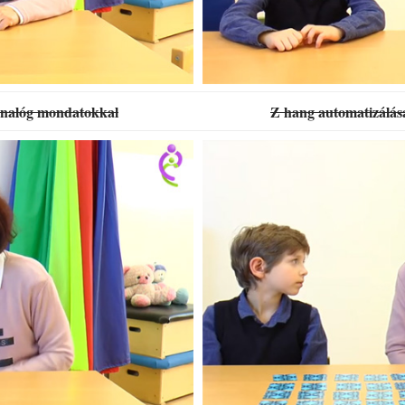
analóg mondatokkal
Z hang automatizálása