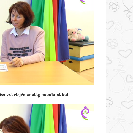
sa szó elején analóg mondatokkal