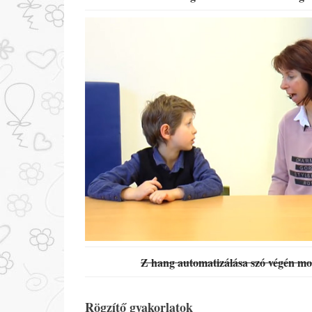
Z hang automatizálása szó végén mo
Rögzítő gyakorlatok