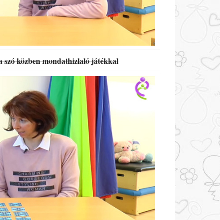
 szó közben mondathizlaló játékkal