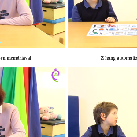
ben memóriával
Z hang automatiz