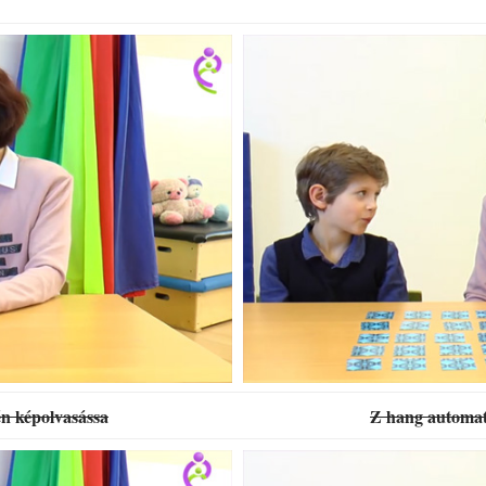
én képolvasássa
Z hang automati