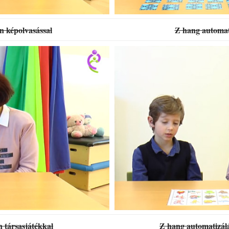
n képolvasással
Z hang automat
 társasjátékkal
Z hang automatizál