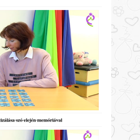
zálása szó elején memóriával