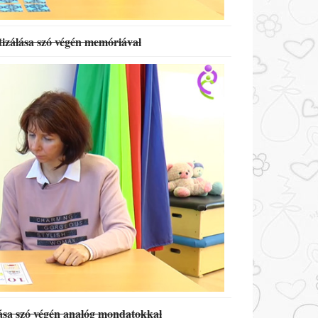
izálása szó végén memóriával
ása szó végén analóg mondatokkal