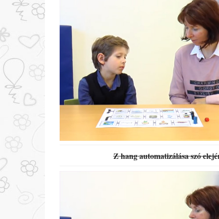
Z hang automatizálása szó elejé