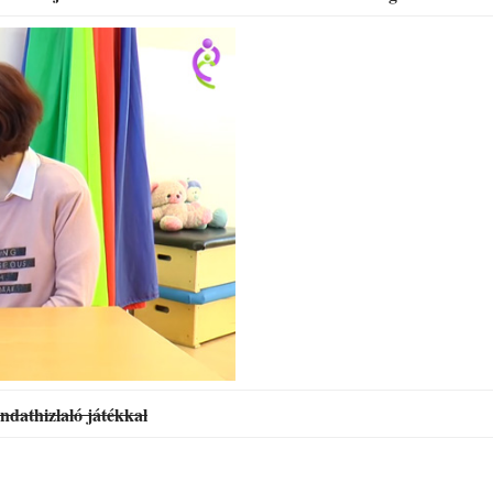
ndathizlaló játékkal