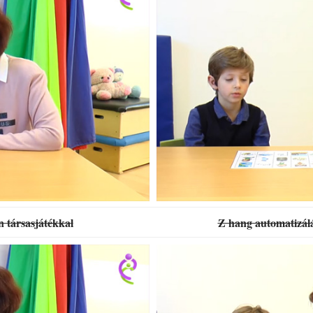
n társasjátékkal
Z hang automatizálá