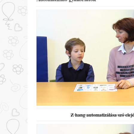
Z hang automatizálása szó elej