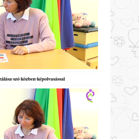
álása szó közben képolvasással