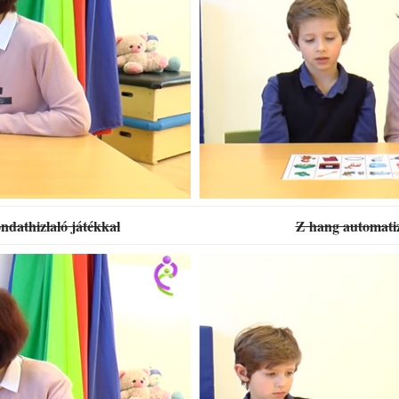
ndathizlaló játékkal
Z hang automatiz