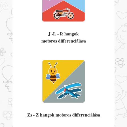
J -L - R hangok
motoros differenciálása
Zs - Z hangok motoros differenciálása