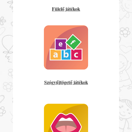
Fülelő játékok
Szógyűjtögető játékok