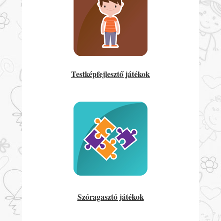
Testképfejlesztő játékok
Szóragasztó játékok