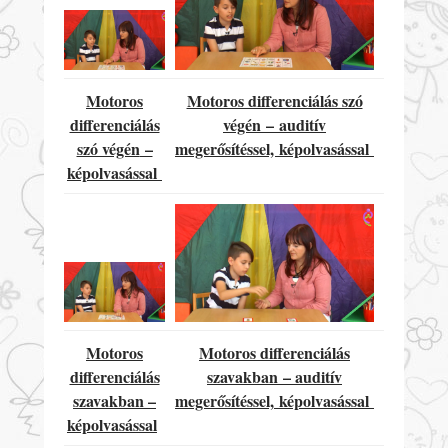
M
otoros
Motoros differenciálás szó
differenciálás
végén
–
auditív
szó végén
–
megerősítéssel,
képolvasással
képolvasással
Motoros
Motoros differenciálás
differenciálás
szavakban
– auditív
szavakban –
megerősítéssel,
képolvasással
képolvasással