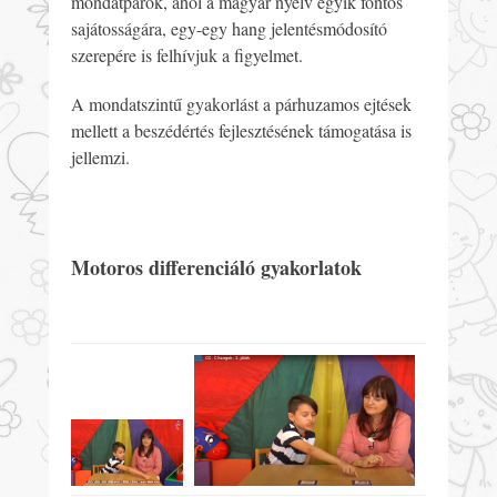
mondatpárok, ahol a magyar nyelv egyik fontos
sajátosságára, egy-egy hang jelentésmódosító
szerepére is felhívjuk a figyelmet.
A mondatszintű gyakorlást a párhuzamos ejtések
mellett a beszédértés fejlesztésének támogatása is
jellemzi.
Motoros differenciáló gyakorlatok