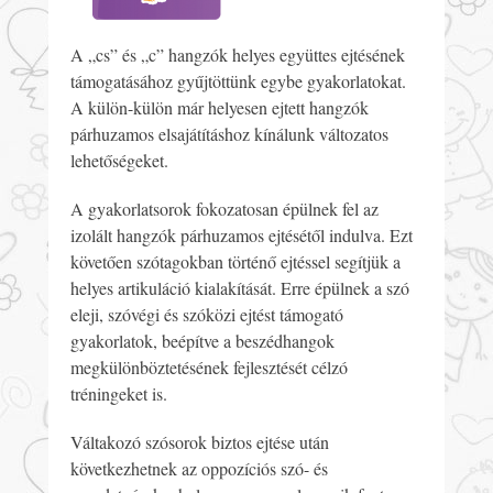
A „cs” és „c” hangzók helyes együttes ejtésének
támogatásához gyűjtöttünk egybe gyakorlatokat.
A külön-külön már helyesen ejtett hangzók
párhuzamos elsajátításhoz kínálunk változatos
lehetőségeket.
A gyakorlatsorok fokozatosan épülnek fel az
izolált hangzók párhuzamos ejtésétől indulva. Ezt
követően szótagokban történő ejtéssel segítjük a
helyes artikuláció kialakítását. Erre épülnek a szó
eleji, szóvégi és szóközi ejtést támogató
gyakorlatok, beépítve a beszédhangok
megkülönböztetésének fejlesztését célzó
tréningeket is.
Váltakozó szósorok biztos ejtése után
következhetnek az oppozíciós szó- és