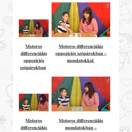
Motoros
Motoros differenciálás
differenciálás
oppozíciós szópárokban –
oppozíciós
mondatokkal
szópárokban
Motoros
Motoros differenciálás
differenciálás
mondatokban –