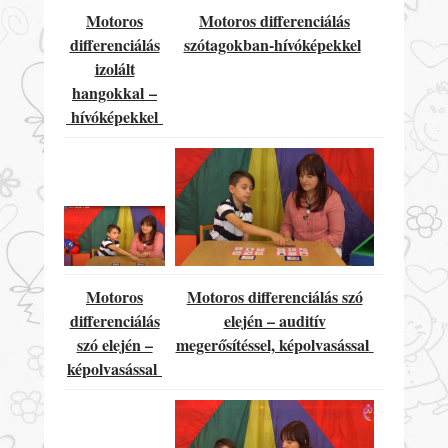
Motoros
Motoros differenciálás
differenciálás
szótagokban-hívóképekkel
izolált
hangokkal
–
hívóképekkel
Motoros
Motoros differenciálás szó
differenciálás
elején – auditív
szó elején –
megerősítéssel, képolvasással
képolvasással