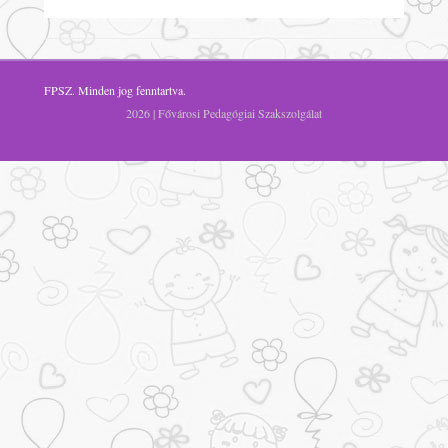
FPSZ
. Minden jog fenntartva.
2026 | Fővárosi Pedagógiai Szakszolgálat