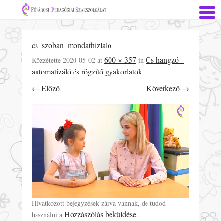
cs_szoban_mondathizlalo
600 × 357
Cs hangzó –
Közzétette
2020-05-02
at
in
automatizáló és rögzítő gyakorlatok
← Előző
Következő →
Hivatkozott bejegyzések zárva vannak, de tudod
Hozzászólás beküldése
használni a
.