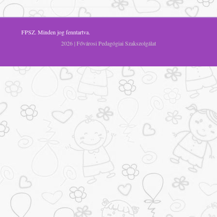
FPSZ
. Minden jog fenntartva.
2026 | Fővárosi Pedagógiai Szakszolgálat