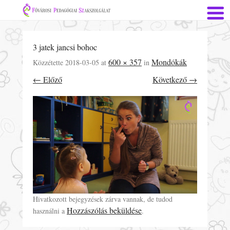
3 jatek jancsi bohoc
600 × 357
Mondókák
Közzétette
2018-03-05
at
in
← Előző
Következő →
Hivatkozott bejegyzések zárva vannak, de tudod
Hozzászólás beküldése
használni a
.