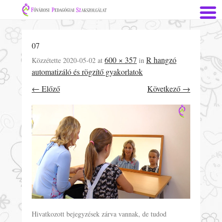
07
600 × 357
R hangzó
Közzétette
2020-05-02
at
in
automatizáló és rögzítő gyakorlatok
← Előző
Következő →
Hivatkozott bejegyzések zárva vannak, de tudod