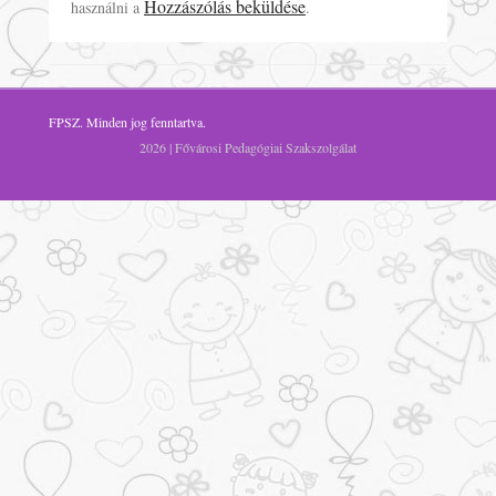
Hozzászólás beküldése
használni a
.
FPSZ
. Minden jog fenntartva.
2026 | Fővárosi Pedagógiai Szakszolgálat