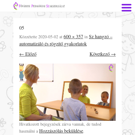
05
600 × 357
Sz hangzó –
Közzétette
2020-05-02
at
in
automatizáló és rögzítő gyakorlatok
← Előző
Következő →
Hivatkozott bejegyzések zárva vannak, de tudod
Hozzászólás beküldése
használni a
.