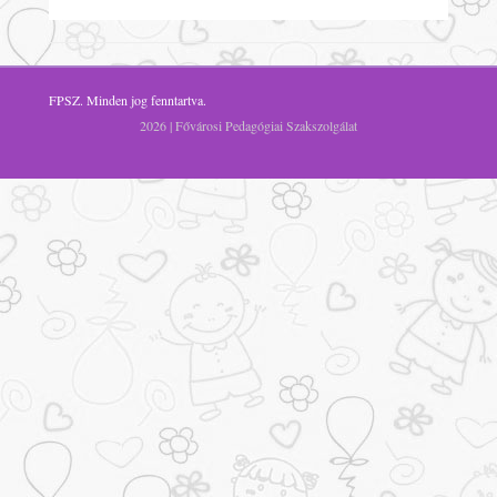
FPSZ
. Minden jog fenntartva.
2026 | Fővárosi Pedagógiai Szakszolgálat