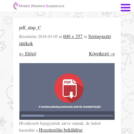
pdf_alap_C
600 × 357
Szóragasztó
Közzétette
2018-03-05
at
in
játékok
← Előző
Következő →
Hivatkozott bejegyzések zárva vannak, de tudod
Hozzászólás beküldése
használni a
.