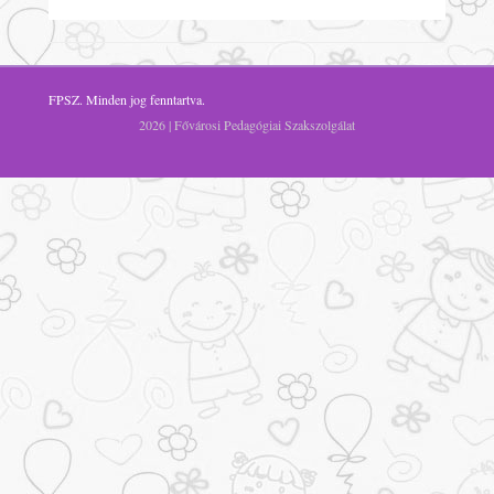
FPSZ
. Minden jog fenntartva.
2026 | Fővárosi Pedagógiai Szakszolgálat