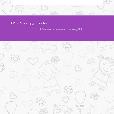
FPSZ
. Minden jog fenntartva.
2026 | Fővárosi Pedagógiai Szakszolgálat