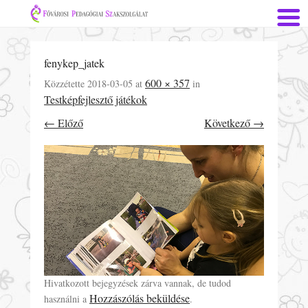
fenykep_jatek
600 × 357
Közzétette
2018-03-05
at
in
Testképfejlesztő játékok
← Előző
Következő →
Hivatkozott bejegyzések zárva vannak, de tudod
Hozzászólás beküldése
használni a
.