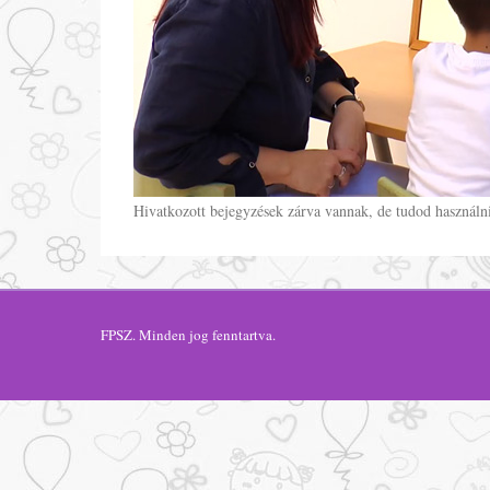
Hivatkozott bejegyzések zárva vannak, de tudod használn
FPSZ
. Minden jog fenntartva.