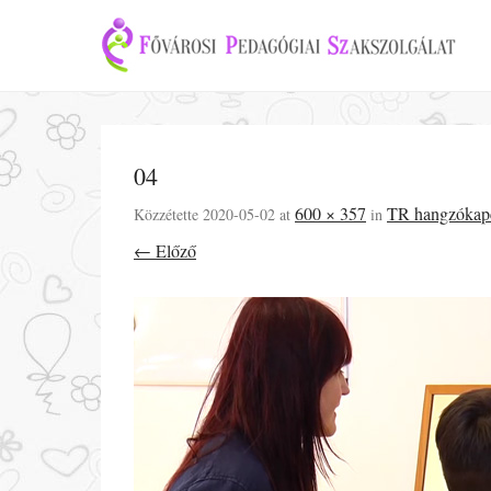
04
600 × 357
TR hangzókapcs
Közzétette
2020-05-02
at
in
← Előző