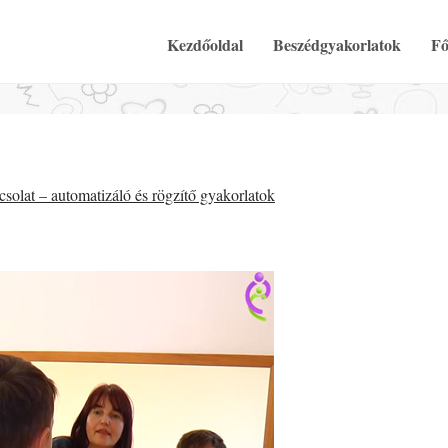
Elsődleges Menü
Tovább a tartalomra
Kezdőoldal
Beszédgyakorlatok
Fő
olat – automatizáló és rögzítő gyakorlatok