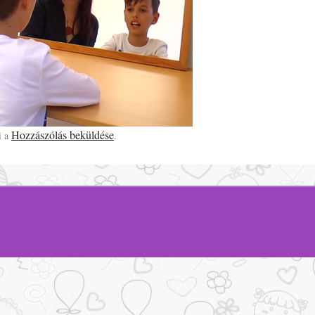
Hozzászólás beküldése
i a
.