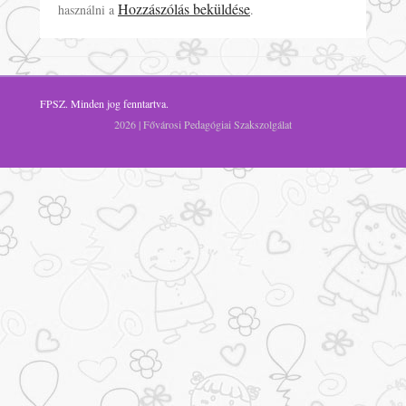
Hozzászólás beküldése
használni a
.
FPSZ
. Minden jog fenntartva.
2026 | Fővárosi Pedagógiai Szakszolgálat