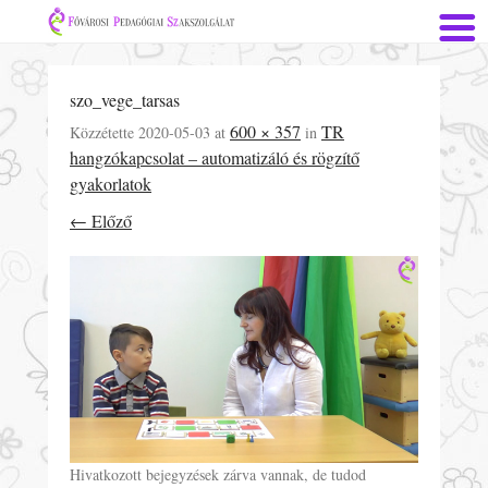
szo_vege_tarsas
600 × 357
TR
Közzétette
2020-05-03
at
in
hangzókapcsolat – automatizáló és rögzítő
gyakorlatok
← Előző
Hivatkozott bejegyzések zárva vannak, de tudod