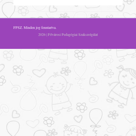
FPSZ
. Minden jog fenntartva.
2026 | Fővárosi Pedagógiai Szakszolgálat