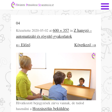
04
600 × 357
Z hangzó –
Közzétette
2020-05-02
at
in
automatizáló és rögzítő gyakorlatok
← Előző
Következő →
Hivatkozott bejegyzések zárva vannak, de tudod
Hozzászólás beküldése
használni a
.