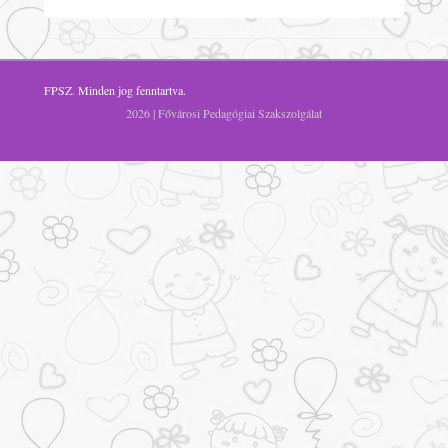
FPSZ
. Minden jog fenntartva.
2026 | Fővárosi Pedagógiai Szakszolgálat