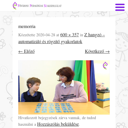
memorria
600 × 357
Z hangzó –
Közzétette
2020-04-28
at
in
automatizáló és rögzítő gyakorlatok
← Előző
Következő →
Hivatkozott bejegyzések zárva vannak, de tudod
Hozzászólás beküldése
használni a
.