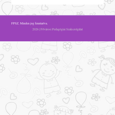
FPSZ
. Minden jog fenntartva.
2026 | Fővárosi Pedagógiai Szakszolgálat