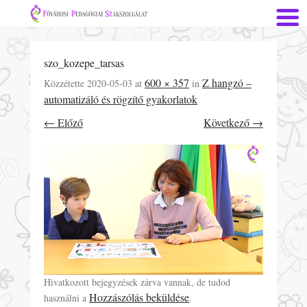
szo_kozepe_tarsas
600 × 357
Z hangzó –
Közzétette
2020-05-03
at
in
automatizáló és rögzítő gyakorlatok
← Előző
Következő →
Hivatkozott bejegyzések zárva vannak, de tudod
Hozzászólás beküldése
használni a
.