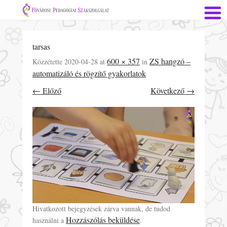
tarsas
600 × 357
ZS hangzó –
Közzétette
2020-04-28
at
in
automatizáló és rögzítő gyakorlatok
← Előző
Következő →
Hivatkozott bejegyzések zárva vannak, de tudod
Hozzászólás beküldése
használni a
.