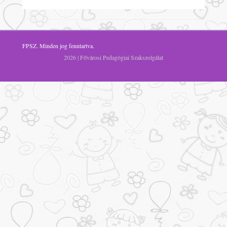
FPSZ
. Minden jog fenntartva.
2026 | Fővárosi Pedagógiai Szakszolgálat