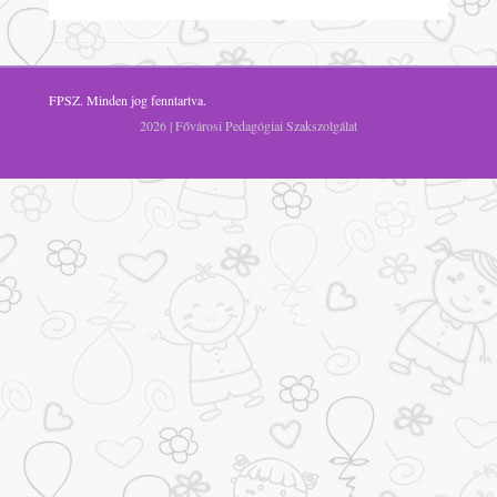
FPSZ
. Minden jog fenntartva.
2026 | Fővárosi Pedagógiai Szakszolgálat