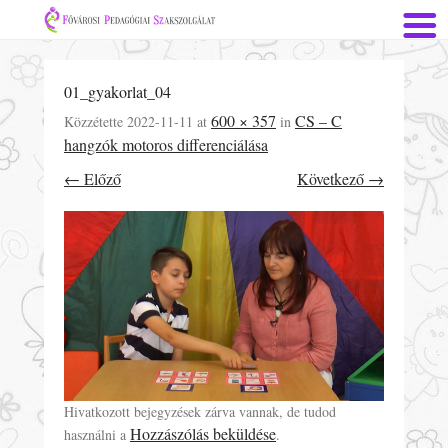
01_gyakorlat_04
600 × 357
CS – C
Közzétette
2022-11-11
at
in
hangzók motoros differenciálása
← Előző
Következő →
Hivatkozott bejegyzések zárva vannak, de tudod
Hozzászólás beküldése
használni a
.