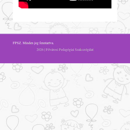
FPSZ
. Minden jog fenntartva.
2026 | Fővárosi Pedagógiai Szakszolgálat