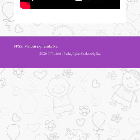
FPSZ
. Minden jog fenntartva.
2026 | Fővárosi Pedagógiai Szakszolgálat