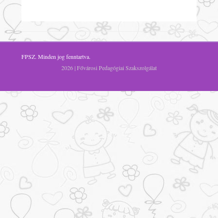
FPSZ
. Minden jog fenntartva.
2026 | Fővárosi Pedagógiai Szakszolgálat