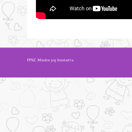
FPSZ
. Minden jog fenntartva.