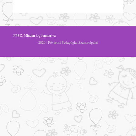
FPSZ
. Minden jog fenntartva.
2026 | Fővárosi Pedagógiai Szakszolgálat