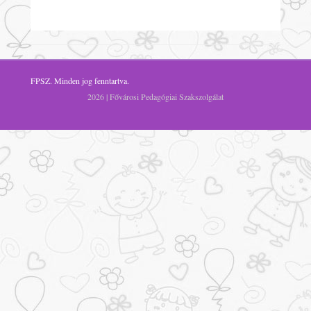
FPSZ
. Minden jog fenntartva.
2026 | Fővárosi Pedagógiai Szakszolgálat