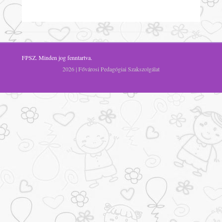
FPSZ
. Minden jog fenntartva.
2026 | Fővárosi Pedagógiai Szakszolgálat