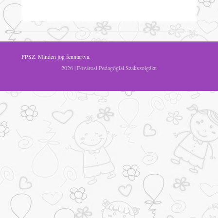
FPSZ
. Minden jog fenntartva.
2026 | Fővárosi Pedagógiai Szakszolgálat