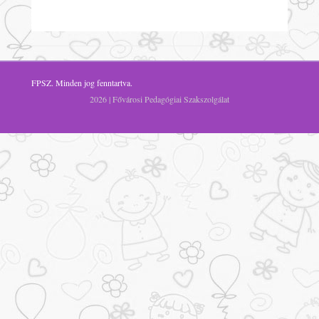
FPSZ
. Minden jog fenntartva.
2026 | Fővárosi Pedagógiai Szakszolgálat