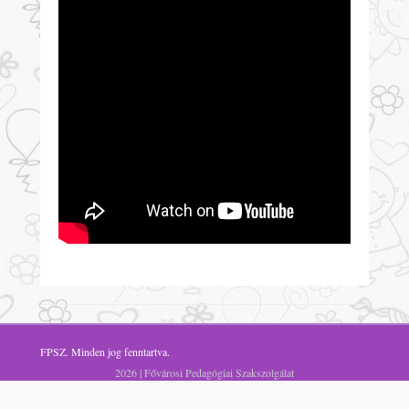
FPSZ
. Minden jog fenntartva.
2026 | Fővárosi Pedagógiai Szakszolgálat