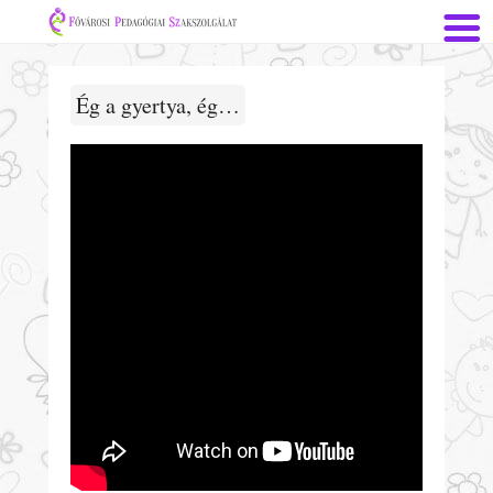
Ég a gyertya, ég…