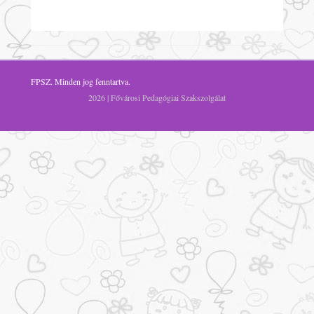
FPSZ
. Minden jog fenntartva.
2026 | Fővárosi Pedagógiai Szakszolgálat