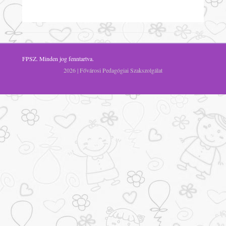
FPSZ
. Minden jog fenntartva.
2026 | Fővárosi Pedagógiai Szakszolgálat