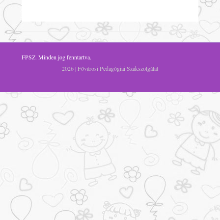
FPSZ
. Minden jog fenntartva.
2026 | Fővárosi Pedagógiai Szakszolgálat