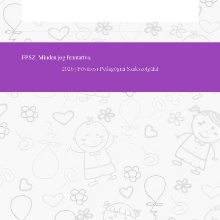
FPSZ
. Minden jog fenntartva.
2026 | Fővárosi Pedagógiai Szakszolgálat