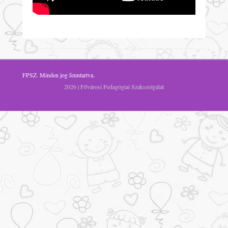
FPSZ
. Minden jog fenntartva.
2026 | Fővárosi Pedagógiai Szakszolgálat