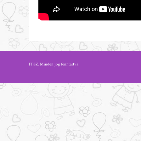
FPSZ
. Minden jog fenntartva.