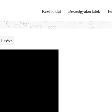
Elsődleges Menü
Tovább a tartalomra
Kezdőoldal
Beszédgyakorlatok
Fő
1.rész