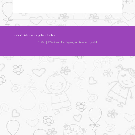
FPSZ
. Minden jog fenntartva.
2026 | Fővárosi Pedagógiai Szakszolgálat