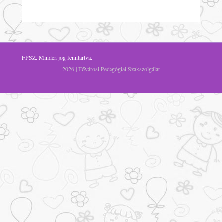
FPSZ
. Minden jog fenntartva.
2026 | Fővárosi Pedagógiai Szakszolgálat