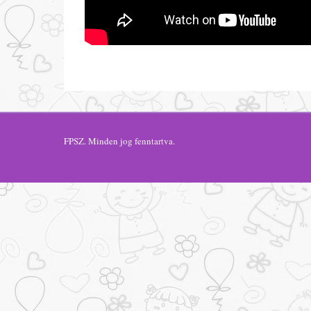
FPSZ
. Minden jog fenntartva.