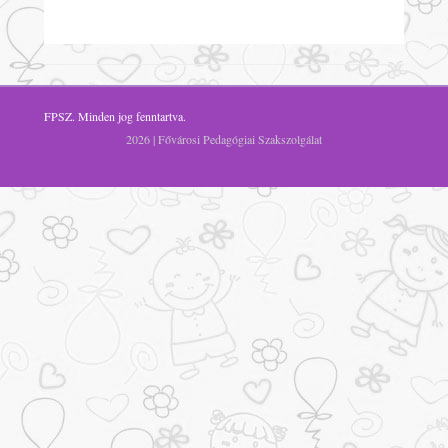
FPSZ
. Minden jog fenntartva.
2026 | Fővárosi Pedagógiai Szakszolgálat