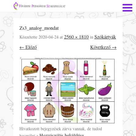
Zs3_analog_mondat
2560 × 1810
Szókártyák
Közzétette
2020-04-24
at
in
← Előző
Következő →
Hivatkozott bejegyzések zárva vannak, de tudod
Hozzászólás beküldése
használni a
.