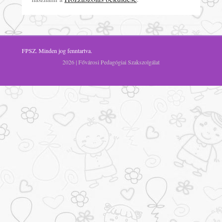
FPSZ
. Minden jog fenntartva.
2026 | Fővárosi Pedagógiai Szakszolgálat