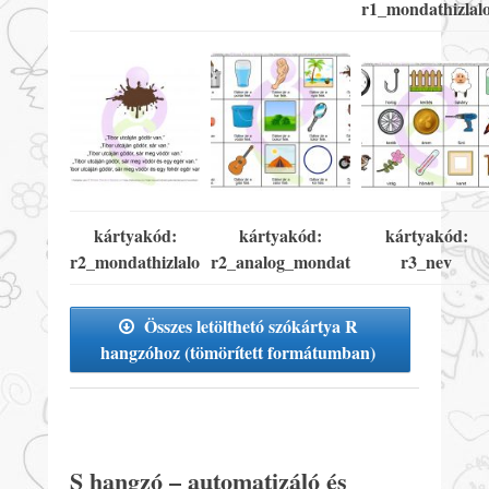
r1_mondathizlal
kártyakód:
kártyakód:
kártyakód:
r2_mondathizlalo
r2_analog_mondat
r3_nev
Összes letölthetó szókártya R
hangzóhoz (tömörített formátumban)
S hangzó – automatizáló és