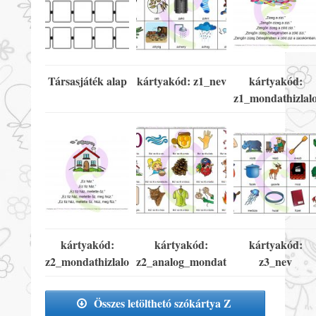
Társasjáték alap
kártyakód: z1_nev
kártyakód:
z1_mondathizlal
kártyakód:
kártyakód:
kártyakód:
z2_mondathizlalo
z2_analog_mondat
z3_nev
Összes letölthetó szókártya Z