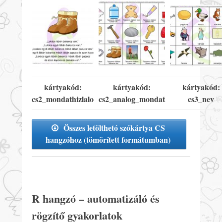
kártyakód:
kártyakód:
kártyakód:
cs2_mondathizlalo
cs2_analog_mondat
cs3_nev
Összes letölthetó szókártya CS
hangzóhoz (tömörített formátumban)
R hangzó – automatizáló és
rögzítő gyakorlatok