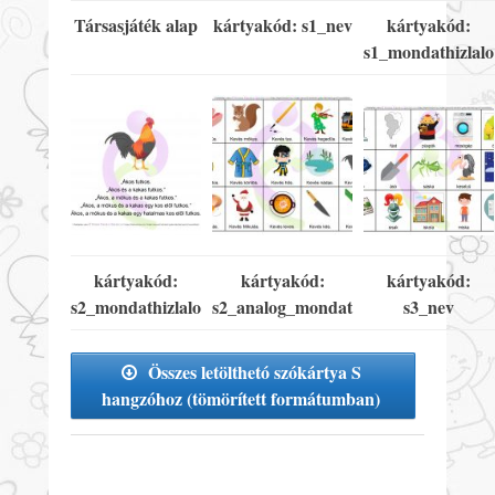
Társasjáték alap
kártyakód: s1_nev
kártyakód:
s1_mondathizlalo
kártyakód:
kártyakód:
kártyakód:
s2_mondathizlalo
s2_analog_mondat
s3_nev
Összes letölthetó szókártya S
hangzóhoz (tömörített formátumban)