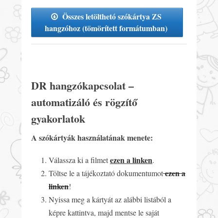
Összes letölthetó szókártya ZS
hangzóhoz (tömörített formátumban)
DR hangzókapcsolat –
automatizáló és rögzítő
gyakorlatok
A szókártyák használatának menete:
ezen a linken
Válassza ki a filmet
.
ezen a
Töltse le a tájékoztató dokumentumot
linken
!
Nyissa meg a kártyát az alábbi listából a
képre kattintva, majd mentse le saját