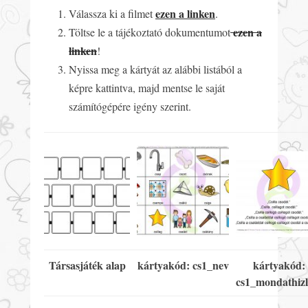
ezen a linken
Válassza ki a filmet
.
ezen a
Töltse le a tájékoztató dokumentumot
linken
!
Nyissa meg a kártyát az alábbi listából a
képre kattintva, majd mentse le saját
számítógépére igény szerint.
Társasjáték alap
kártyakód: cs1_nev
kártyakód:
cs1_mondathizl