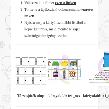
ezen a linken
Válassza ki a filmet
.
ezen a
Töltse le a tájékoztató dokumentumot
linken
!
Nyissa meg a kártyát az alábbi listából a
képre kattintva, majd mentse le saját
számítógépére igény szerint.
Társasjáték alap
kártyakód: tr1_nev
kártyakód:tr1_