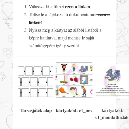
ezen a linken
Válassza ki a filmet
.
ezen a
Töltse le a tájékoztató dokumentumot
linken
!
Nyissa meg a kártyát az alábbi listából a
képre kattintva, majd mentse le saját
számítógépére igény szerint.
Társasjáték alap
kártyakód: c1_nev
kártyakód:
c1_mondathizlal