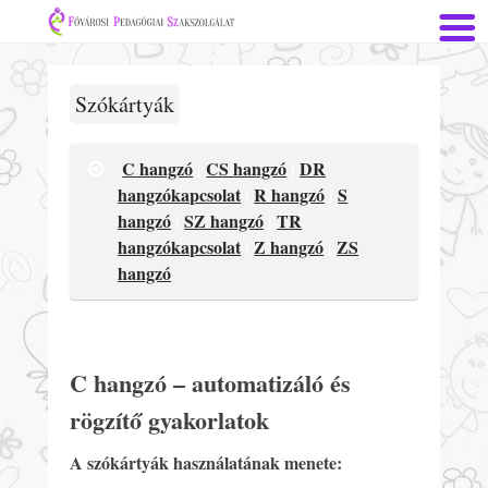
Szókártyák
C hangzó
|
CS hangzó
|
DR
hangzókapcsolat
|
R hangzó
|
S
hangzó
|
SZ hangzó
|
TR
hangzókapcsolat
|
Z hangzó
|
ZS
hangzó
C hangzó – automatizáló és
rögzítő gyakorlatok
A szókártyák használatának menete: