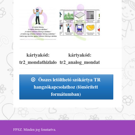
kártyakód:
kártyakód:
tr2_mondathizlalo
tr2_analog_mondat
Összes letölthetó szókártya TR
hangzókapcsolathoz (tömörített
formátumban)
FPSZ
. Minden jog fenntartva.