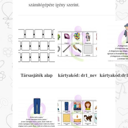
számítógépére igény szerint.
Társasjáték alap
kártyakód: dr1_nev
kártyakód:dr1