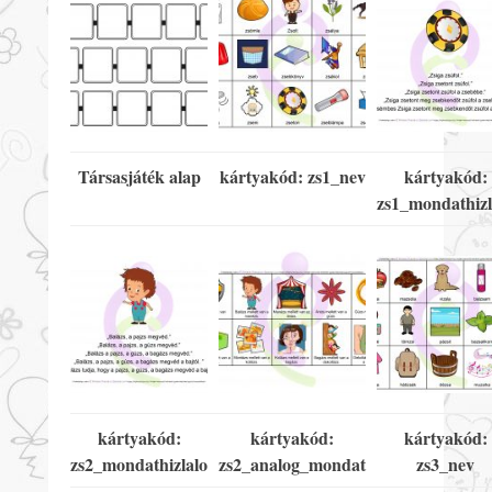
Társasjáték alap
kártyakód: zs1_nev
kártyakód:
zs1_mondathizl
kártyakód:
kártyakód:
kártyakód:
zs2_mondathizlalo
zs2_analog_mondat
zs3_nev