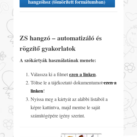
hangzóhoz (tömörített formátumban)
ZS hangzó – automatizáló és
rögzítő gyakorlatok
A szókártyák használatának menete:
ezen a linken
Válassza ki a filmet
.
ezen a
Töltse le a tájékoztató dokumentumot
linken
!
Nyissa meg a kártyát az alábbi listából a
képre kattintva, majd mentse le saját
számítógépére igény szerint.