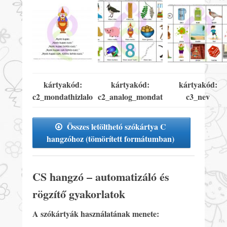
kártyakód:
kártyakód:
kártyakód:
c2_mondathizlalo
c2_analog_mondat
c3_nev
Összes letölthetó szókártya C
hangzóhoz (tömörített formátumban)
CS hangzó – automatizáló és
rögzítő gyakorlatok
A szókártyák használatának menete: