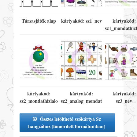
Társasjáték alap
kártyakód: sz1_nev
kártyakód:
sz1_mondathizl
kártyakód:
kártyakód:
kártyakód:
sz2_mondathizlalo
sz2_analog_mondat
sz3_nev
Összes letölthetó szókártya Sz
hangzóhoz (tömörített formátumban)