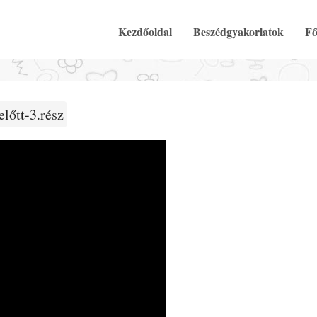
Elsődleges Menü
Tovább a tartalomra
Kezdőoldal
Beszédgyakorlatok
Fő
lőtt-3.rész