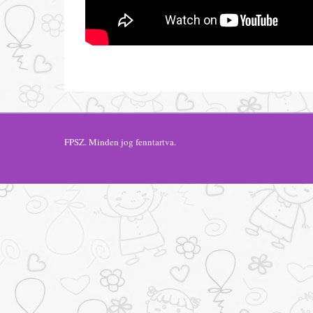
FPSZ
. Minden jog fenntartva.