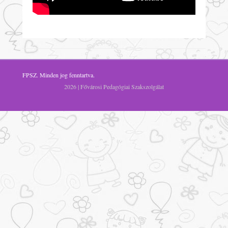
FPSZ
. Minden jog fenntartva.
2026 | Fővárosi Pedagógiai Szakszolgálat